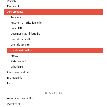
Articles
Documents
Jurisprudence
Aumônerie
Autonomie institutionnelle
Cour EDH
Documents administratifs
Droit de la famille
Droit de la santé
Location de salles
Presse
Statut cultuel
Urbanisme
Questions de droit
Bibliographie
Liens
ÉTIQUETTES
Associations cultuelles
Aumônerie