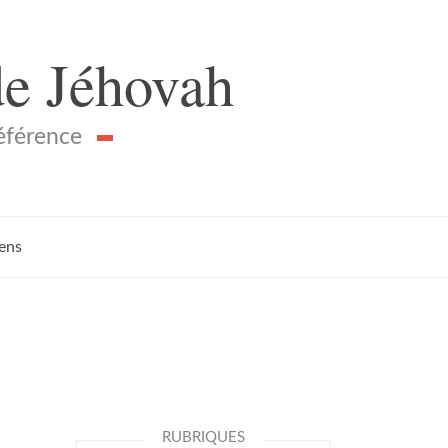
de Jéhovah
référence
iens
RUBRIQUES