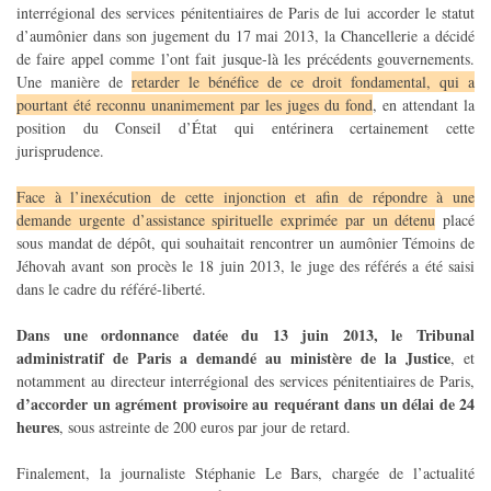
interrégional des services pénitentiaires de Paris de lui accorder le statut
d’aumônier dans son jugement du 17 mai 2013, la Chancellerie a décidé
de faire appel comme l’ont fait jusque-là les précédents gouvernements.
Une manière de
retarder le bénéfice de ce droit fondamental, qui a
pourtant été reconnu unanimement par les juges du fond
, en attendant la
position du Conseil d’État qui entérinera certainement cette
jurisprudence.
Face à l’inexécution de cette injonction et afin de répondre à une
demande urgente d’assistance spirituelle exprimée par un détenu
placé
sous mandat de dépôt, qui souhaitait rencontrer un aumônier Témoins de
Jéhovah avant son procès le 18 juin 2013, le juge des référés a été saisi
dans le cadre du référé-liberté.
Dans une ordonnance datée du 13 juin 2013, le Tribunal
administratif de Paris a demandé au ministère de la Justice
, et
notamment au directeur interrégional des services pénitentiaires de Paris,
d’accorder un agrément provisoire au requérant dans un délai de 24
heures
, sous astreinte de 200 euros par jour de retard.
Finalement, la journaliste Stéphanie Le Bars, chargée de l’actualité