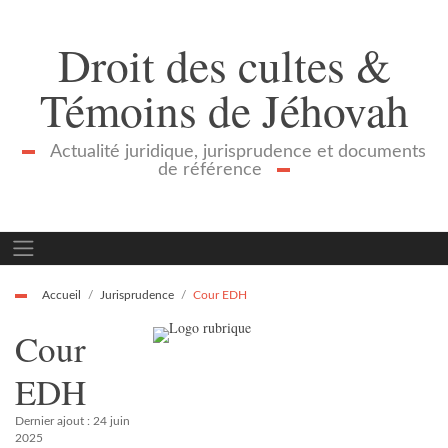
Droit des cultes &
Témoins de Jéhovah
Actualité juridique, jurisprudence et documents
de référence
Accueil
Jurisprudence
Cour EDH
Cour
EDH
Dernier ajout : 24 juin
2025