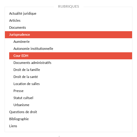
RUBRIQUES
Actualité juridique
Articles
Documents
Jurisprudence
Aumônerie
Autonomie institutionnelle
Cour EDH
Documents administratifs
Droit de la famille
Droit de la santé
Location de salles
Presse
Statut cultuel
Urbanisme
Questions de droit
Bibliographie
Liens