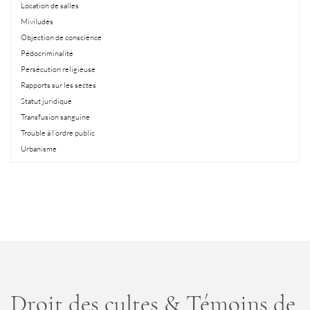
Location de salles
Miviludes
Objection de conscience
Pédocriminalité
Persécution religieuse
Rapports sur les sectes
Statut juridique
Transfusion sanguine
Trouble à l’ordre public
Urbanisme
Droit des cultes & Témoins de