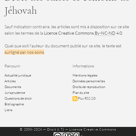
Jéhovah
Sauf indication contraire, les articles sont mis à disposition sur ce site
selon les termes de la
Licence Creative Commons
By-NC-ND
4.0
.
Quel que soit l'auteur du document publié sur ce site, le texte est
surligné par nos soins
.
Parcourir
Informations
Actualité juridique
Mentions légales
Articles
Données personnelles
Documents
Droits de reproduction
Jurisprudence
Plan du site
Questions de droit
Flux RSS 2.0
Bibliographie
Liens
© 2008-2026 —
Droit & TJ
— Licence Creative Commons