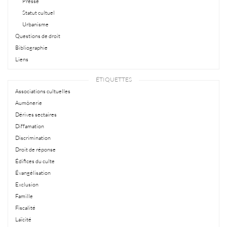
Presse
Statut cultuel
Urbanisme
Questions de droit
Bibliographie
Liens
ÉTIQUETTES
Associations cultuelles
Aumônerie
Dérives sectaires
Diffamation
Discrimination
Droit de réponse
Édifices du culte
Évangélisation
Exclusion
Famille
Fiscalité
Laïcité