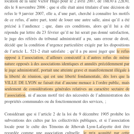
location de la salle Victor Hugo pour le 2 avril 2007, de 18h30 à 22h30,
dès le 8 novembre 2006 ; que si elle était ainsi titulaire d’une décision de
refus le 9 janvier 2007, elle a, d’une part, cherché à connaître les motifs
de ce refus, d’autre part, tenté de louer une autre salle, ainsi qu’il a été
précisé à l’audience ; que, dans ces conditions, alors qu’il lui a été
répondu par lettre du 23 février qu’il ne lui serait pas donné satisfaction,
le juge des référés du tribunal administratif a pu, sans erreur de droit,
décidé que la condition d’urgence particulière exigée par les dispositions
de l’article L. 521-2 était satisfaite ; qu’il a pu aussi juger que
le refus
opposé à l’association, d’ailleurs consécutif à d’autres refus de même
nature opposés à des associations identiques et annulés précédemment par
le juge administratif, portait une atteinte grave et manifestement illégale à
la liberté de réunion, qui est une liberté fondamentale, dès lors que la
VILLE DE LYON ne faisait état d’aucune menace à l’ordre public, mais
seulement de considérations générales relatives au caractère sectaire de
l’association
, ni d’aucun motif tiré des nécessités de l’administration des
propriétés communales ou du fonctionnement des services, ;
Considérant que si l’article 2 de la loi du 9 décembre 1905 prohibe les
subventions des cultes par les collectivités publiques, et si l’association
locale pour le culte des Témoins de Jéhovah Lyon-Lafayette doit être
regardée comme une association cultuelle,
le prix acquitté par cette