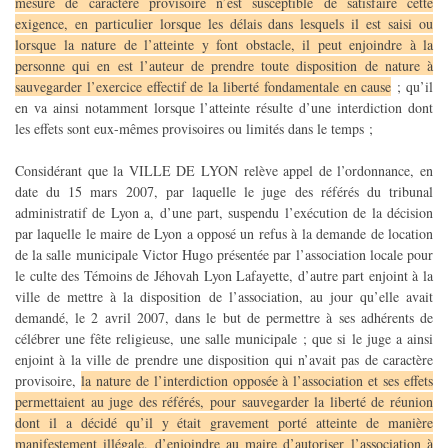
mesure de caractère provisoire n’est susceptible de satisfaire cette
exigence, en particulier lorsque les délais dans lesquels il est saisi ou
lorsque la nature de l’atteinte y font obstacle, il peut enjoindre à la
personne qui en est l’auteur de prendre toute disposition de nature à
sauvegarder l’exercice effectif de la liberté fondamentale en cause
; qu’il
en va ainsi notamment lorsque l’atteinte résulte d’une interdiction dont
les effets sont eux-mêmes provisoires ou limités dans le temps ;
Considérant que la VILLE DE LYON relève appel de l’ordonnance, en
date du 15 mars 2007, par laquelle le juge des référés du tribunal
administratif de Lyon a, d’une part, suspendu l’exécution de la décision
par laquelle le maire de Lyon a opposé un refus à la demande de location
de la salle municipale Victor Hugo présentée par l’association locale pour
le culte des Témoins de Jéhovah Lyon Lafayette, d’autre part enjoint à la
ville de mettre à la disposition de l’association, au jour qu’elle avait
demandé, le 2 avril 2007, dans le but de permettre à ses adhérents de
célébrer une fête religieuse, une salle municipale ; que si le juge a ainsi
enjoint à la ville de prendre une disposition qui n’avait pas de caractère
provisoire,
la nature de l’interdiction opposée à l’association et ses effets
permettaient au juge des référés, pour sauvegarder la liberté de réunion
dont il a décidé qu’il y était gravement porté atteinte de manière
manifestement illégale, d’enjoindre au maire d’autoriser l’association à