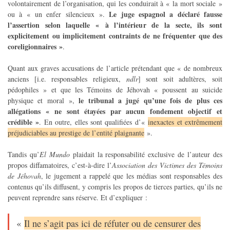
volontairement de l’organisation, qui les conduirait à « la mort sociale »
Le juge espagnol a déclaré fausse
ou à « un enfer silencieux ».
l’assertion selon laquelle « à l’intérieur de la secte, ils sont
explicitement ou implicitement contraints de ne fréquenter que des
coreligionnaires »
.
Quant aux graves accusations de l’article prétendant que « de nombreux
anciens [i.e. responsables religieux,
ndlr
] sont soit adultères, soit
pédophiles » et que les Témoins de Jéhovah « poussent au suicide
le tribunal a jugé qu’une fois de plus ces
physique et moral »,
allégations « ne sont étayées par aucun fondement objectif et
crédible »
. En outre, elles sont qualifiées d’«
inexactes et extrêmement
préjudiciables au prestige de l’entité plaignante
».
Tandis qu’
El Mundo
plaidait la responsabilité exclusive de l’auteur des
propos diffamatoires, c’est-à-dire l’
Association des Victimes des Témoins
de Jéhovah
, le jugement a rappelé que les médias sont responsables des
contenus qu’ils diffusent, y compris les propos de tierces parties, qu’ils ne
peuvent reprendre sans réserve. Et d’expliquer :
«
Il ne s’agit pas ici de réfuter ou de censurer des