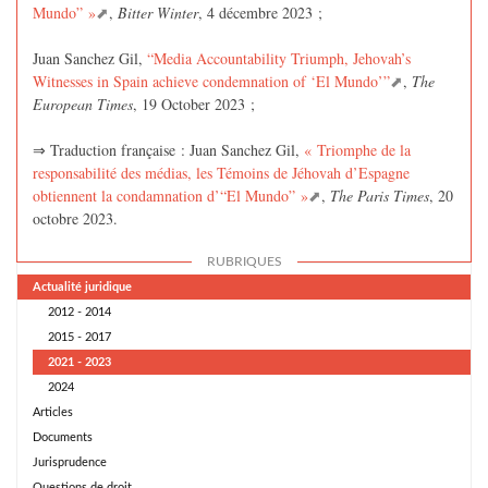
Mundo” »
,
Bitter Winter
, 4 décembre 2023 ;
Juan Sanchez Gil,
“Media Accountability Triumph, Jehovah’s
Witnesses in Spain achieve condemnation of ‘El Mundo’”
,
The
European Times
, 19 October 2023 ;
⇒ Traduction française : Juan Sanchez Gil,
« Triomphe de la
responsabilité des médias, les Témoins de Jéhovah d’Espagne
obtiennent la condamnation d’“El Mundo” »
,
The Paris Times
, 20
octobre 2023.
RUBRIQUES
Actualité juridique
2012 - 2014
2015 - 2017
2021 - 2023
2024
Articles
Documents
Jurisprudence
Questions de droit