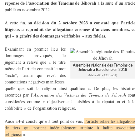
réponse de l’association des Témoins de Jéhovah
à la suite d’un article
publié en novembre 2022.
sa décision du 2 octobre 2023 a constaté que l’article
À cette fin,
litigieux a reproduit des allégations erronées d’anciens membres, ce
qui « a généré des dommages vérifiables » aux fidèles
.
Examinant en premier lieu les
dommages provoqués, le
jugement a relevé que « le titre
Assemblée régionale des Témoins de
même de l’article contenait le mot
Jéhovah à Barcelone en 2018
“secte”, terme qui revêt des
(Mabafe83 –
CC By-SA
)
connotations négatives manifestes,
quelle que soit la religion ainsi qualifiée ». De plus, les histoires
racontées par l’
Association des Victimes des Témoins de Jéhovah
sont
considérées comme « objectivement nuisibles à la réputation et à la
crédibilité » de l’organisation religieuse.
Aussi a-t-il conclu qu’« à tout point de vue,
l’article relaie les allégations
de tiers qui portent indéniablement atteinte à ladite association
religieuse
».