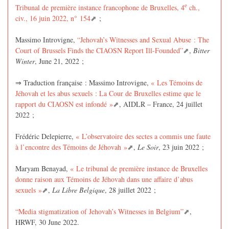
e
Tribunal de première instance francophone de Bruxelles, 4
ch.,
civ., 16 juin 2022, n° 154
;
Massimo Introvigne,
“Jehovah’s Witnesses and Sexual Abuse : The
Court of Brussels Finds the CIAOSN Report Ill-Founded”
,
Bitter
Winter
, June 21, 2022 ;
⇒ Traduction française : Massimo Introvigne,
« Les Témoins de
Jéhovah et les abus sexuels : La Cour de Bruxelles estime que le
rapport du CIAOSN est infondé »
, AIDLR – France, 24 juillet
2022 ;
Frédéric Delepierre,
« L’observatoire des sectes a commis une faute
à l’encontre des Témoins de Jéhovah »
,
Le Soir
, 23 juin 2022 ;
Maryam Benayad,
« Le tribunal de première instance de Bruxelles
donne raison aux Témoins de Jéhovah dans une affaire d’abus
sexuels »
,
La Libre Belgique
, 28 juillet 2022 ;
“Media stigmatization of Jehovah’s Witnesses in Belgium”
,
HRWF, 30 June 2022.