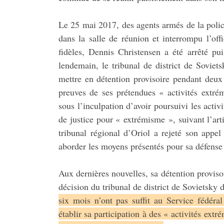
Le 25 mai 2017, des agents armés de la polic
dans la salle de réunion et interrompu l’off
fidèles, Dennis Christensen a été arrêté p
lendemain, le tribunal de district de Sovie
mettre en détention provisoire pendant deux
preuves de ses prétendues « activités extré
sous l’inculpation d’avoir poursuivi les acti
de justice pour « extrémisme », suivant l’ar
tribunal régional d’Oriol a rejeté son appe
aborder les moyens présentés pour sa défense
Aux dernières nouvelles, sa détention proviso
décision du tribunal de district de Sovietsky
six mois n’ont pas suffit au Service fédéra
établir sa participation à des « activités extr