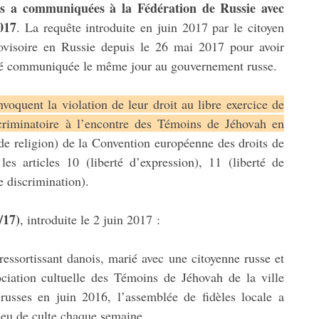
es a communiquées à la Fédération de Russie avec
017
. La requête introduite en juin 2017 par le citoyen
ovisoire en Russie depuis le 26 mai 2017 pour avoir
 été communiquée le même jour au gouvernement russe.
nvoquent la violation de leur droit au libre exercice de
scriminatoire à l’encontre des Témoins de Jéhovah en
té de religion) de la Convention européenne des droits de
s articles 10 (liberté d’expression), 11 (liberté de
e discrimination).
/17)
, introduite le 2 juin 2017 :
essortissant danois, marié avec une citoyenne russe et
ciation cultuelle des Témoins de Jéhovah de la ville
s russes en juin 2016, l’assemblée de fidèles locale a
ieu de culte chaque semaine.