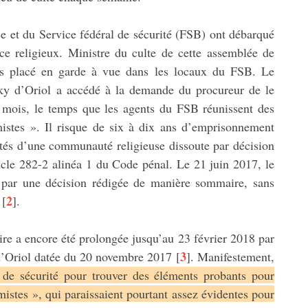
e et du Service fédéral de sécurité (FSB) ont débarqué
ice religieux. Ministre du culte de cette assemblée de
uis placé en garde à vue dans les locaux du FSB. Le
tsky d’Oriol a accédé à la demande du procureur de le
 mois, le temps que les agents du FSB réunissent des
mistes ». Il risque de six à dix ans d’emprisonnement
vités d’une communauté religieuse dissoute par décision
ticle 282-2 alinéa 1 du Code pénal. Le 21 juin 2017, le
l par une décision rédigée de manière sommaire, sans
2
[
]
.
ire a encore été prolongée jusqu’au 23 février 2018 par
3
 d’Oriol datée du 20 novembre 2017
[
]
. Manifestement,
l de sécurité pour trouver des éléments probants pour
émistes », qui paraissaient pourtant assez évidentes pour