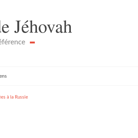
de Jéhovah
référence
iens
s à la Russie