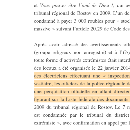
et
Vous pouvez être l’ami de Dieu !
, qui a
tribunal régional de Rostov en 2009. L’un des
condamné à payer 3 000 roubles pour « stock
massive » suivant l’article 20.29 de Code des 
Après avoir adressé des avertissements o
(groupe religieux non enregistré) et à l’
Org
toute forme d’activités extrémistes était inter
des locaux a été organisée le 22 janvier 201
des électriciens effectuant une « inspectio
vestiaire, les officiers de la police régional
une perquisition officielle en allant direc
figurant sur la Liste fédérale des documents
2009 du tribunal régional de Rostov. Le 7 m
est condamnée par le tribunal du distric
extrémiste », avec confirmation en appel par l