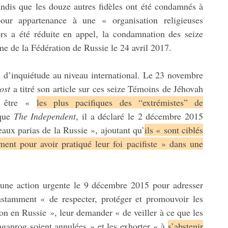
 tandis que les douze autres fidèles ont été condamnés à
ur appartenance à une « organisation religieuses
rs a été réduite en appel, la condamnation des seize
e de la Fédération de Russie le 24 avril 2017.
ons d’inquiétude au niveau international. Le 23 novembre
ost
a titré son article sur ces seize Témoins de Jéhovah
nt être «
les plus pacifiques des “extrémistes” de
ique
The Independent
, il a déclaré le 2 décembre 2015
ux parias de la Russie », ajoutant qu’
ils « sont ciblés
ement pour avoir pratiqué leur foi pacifiste » dans une
une action urgente le 9 décembre 2015 pour adresser
instamment « de respecter, protéger et promouvoir les
ion en Russie », leur demander « de veiller à ce que les
anrog soient annulées » et les exhorter « à
s’abstenir