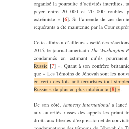
organisé la poursuite d’activités interdites,
payer entre 20 000 et 70 000 roubles po
6
extrémiste »
[
]
. Si l’amende de ces dernie
requérants a été maintenue par la Cour suprêm
Cette affaire a d’ailleurs suscité des réacti
2015, le journal américain
The Washington P
condamnés en estimant qu’ils pourraie
7
Russie
[
]
». Quant à son confrère britann
que « Les Témoins de Jéhovah sont les nouvea
en vertu des lois anti-terroristes tout simpl
8
Russie « de plus en plus intolérante
[
]
»
.
De son côté,
Amnesty International
a lancé 
aux autorités russes des appels les priant 
droits aux libertés d’expression et de convict
condamnations des témoins de Jéhovah de Tag