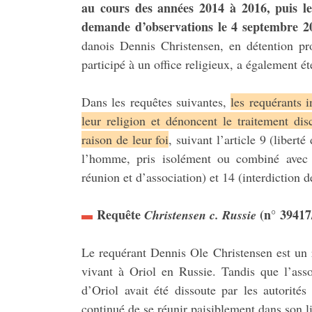
au cours des années 2014 à 2016, puis l
demande d’observations le 4 septembre 2
danois Dennis Christensen, en détention pr
participé à un office religieux, a également
Dans les requêtes suivantes,
les requérants i
leur religion et dénoncent le traitement di
raison de leur foi
, suivant l’article 9 (liber
l’homme, pris isolément ou combiné avec le
réunion et d’association) et 14 (interdiction d
Requête
(n° 39417
Christensen c. Russie
Le requérant Dennis Ole Christensen est un r
vivant à Oriol en Russie. Tandis que l’asso
d’Oriol avait été dissoute par les autorité
continué de se réunir paisiblement dans son l