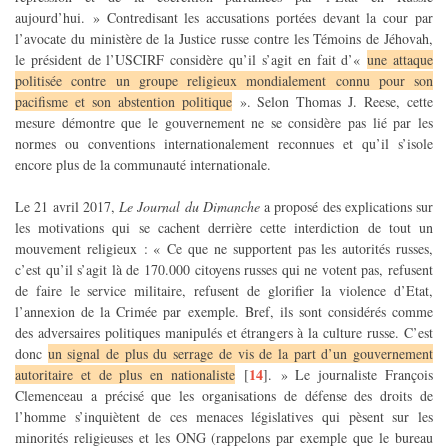
aujourd’hui. » Contredisant les accusations portées devant la cour par
l’avocate du ministère de la Justice russe contre les Témoins de Jéhovah,
le président de l’USCIRF considère qu’il s’agit en fait d’«
une attaque
politisée contre un groupe religieux mondialement connu pour son
pacifisme et son abstention politique
». Selon Thomas J. Reese, cette
mesure démontre que le gouvernement ne se considère pas lié par les
normes ou conventions internationalement reconnues et qu’il s’isole
encore plus de la communauté internationale.
Le 21 avril 2017,
Le Journal du Dimanche
a proposé des explications sur
les motivations qui se cachent derrière cette interdiction de tout un
mouvement religieux : « Ce que ne supportent pas les autorités russes,
c’est qu’il s’agit là de 170.000 citoyens russes qui ne votent pas, refusent
de faire le service militaire, refusent de glorifier la violence d’Etat,
l’annexion de la Crimée par exemple. Bref, ils sont considérés comme
des adversaires politiques manipulés et étrangers à la culture russe. C’est
donc
un signal de plus du serrage de vis de la part d’un gouvernement
14
autoritaire et de plus en nationaliste
[
]
. » Le journaliste François
Clemenceau a précisé que les organisations de défense des droits de
l’homme s’inquiètent de ces menaces législatives qui pèsent sur les
minorités religieuses et les ONG (rappelons par exemple que le bureau