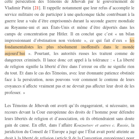
cette persécution des Témoins de Jéhovah par le gouvernement de
21
Vladimir Putin
[
]
. Il rappelle notamment que leur refus d’accomplir le
service militaire ou de participer à une quelconque tâche contribuant à la
guerre leur a valu d’être emprisonnés durant la seconde guerre mondiale
au Royaume-uni et aux États-Unis et même d’être déportés dans les
camps de concentration par Hitler. Il en conclut que c’est « un bilan
impressionnant d’obstination non violente », ce qui fait d’eux «
les
fondamentalistes les plus résolument inoffensifs dans le monde
aujourd’hui
». Pourtant, les autorités russes les traitent comme de
dangereux criminels. Il lance donc cet appel à la tolérance : « La liberté
de religion signifie la liberté d’être dans l’erreur ou elle ne signifie rien
du tout. Et dans le cas des Témoins, avec leur étonnante patience obstinée
face à la persécution, nous pouvons voir comment le contenu de leurs
croyances n’affecte vraiment pas et ne devrait pas affecter leur droit de les
professer. »
Les Témoins de Jéhovah ont averti qu’ils engageraient, si nécessaire, un
recours devant la Cour européenne des droits de l’homme pour défendre
leurs libertés de religion et d’association, où ils obtiendraient sans doute
gain de cause. En effet, dans l’affaire
Kouznetsov et autres c. Russie
, la
juridiction du Conseil de l’Europe a jugé que l’État avait porté atteinte au
droit à la liberté de religion (article 9 de la Convention européenne) pour