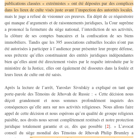
publications classées « extrémistes » ont été déposées par des complices
dans les lieux de culte visés juste avant l’inspection des autorités locales
,
mais le juge a refusé de visionner ces preuves. En dépit de ce réquisitoire
qui manque d’arguments et de raisonnements juridiques, la Cour suprême
a prononcé la fermeture du siège national, l’interdiction de ses activités,
la clôture de ses comptes bancaires et la confiscation de ses biens
immobiliers. Tandis que les 395 associations cultuelles locales n’ont pas
été autorisées à participer à l’audience pour présenter leur propre défense,
sous prétexte qu’elles constituaient des entités juridiques indépendantes
bien qu’elles aient été directement visées par le requête introduite par le
ministère de la Justice, elles ont également été dissoutes dans la foulée et
leurs lieux de culte ont été saisis.
Après la lecture de l’arrêt, Yaroslav Sivulskiy a expliqué en tant que
porte-parole des Témoins de Jéhovah de Russie : « Cette décision nous
déçoit grandement et nous sommes profondément inquiets des
conséquences qu’elle aura sur nos activités religieuses. Nous allons faire
appel de cette décision et nous espérons qu’en qualité de groupe religieux
paisible, nos droits nous seront complètement restitués et notre protection
2
juridique totalement garantie et ce, dès que possible
[
]
. » L’avocat
conseil du siège mondial des Témoins de Jéhovah Philip Brumley a