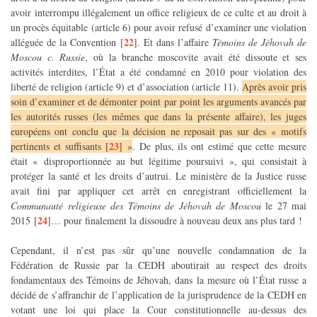
avoir interrompu illégalement un office religieux de ce culte et au droit à
un procès équitable (article 6) pour avoir refusé d’examiner une violation
22
alléguée de la Convention
[
]
. Et dans l’affaire
Témoins de Jéhovah de
Moscou c. Russie
, où la branche moscovite avait été dissoute et ses
activités interdites, l’État a été condamné en 2010 pour violation des
liberté de religion (article 9) et d’association (article 11).
Après avoir pris
soin d’examiner et de démonter point par point les arguments avancés par
les autorités russes (les mêmes que dans la présente affaire), les juges
européens ont conclu que la décision ne reposait pas sur des « motifs
23
pertinents et suffisants
[
]
»
. De plus, ils ont estimé que cette mesure
était « disproportionnée au but légitime poursuivi », qui consistait à
protéger la santé et les droits d’autrui. Le ministère de la Justice russe
avait fini par appliquer cet arrêt en enregistrant officiellement la
Communauté religieuse des Témoins de Jéhovah de Moscou
le 27 mai
24
2015
[
]
… pour finalement la dissoudre à nouveau deux ans plus tard !
Cependant, il n’est pas sûr qu’une nouvelle condamnation de la
Fédération de Russie par la CEDH aboutirait au respect des droits
fondamentaux des Témoins de Jéhovah, dans la mesure où l’État russe a
décidé de s’affranchir de l’application de la jurisprudence de la CEDH en
votant une loi qui place la Cour constitutionnelle au-dessus des