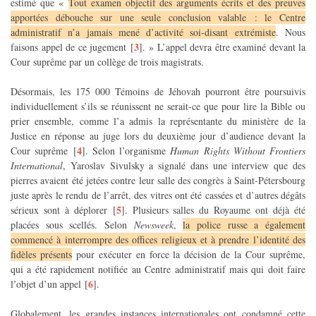
estimé que «
Tout examen objectif des arguments écrits et des preuves
apportées débouche sur une seule conclusion valable : le Centre
administratif n’a jamais mené d’activité soi-disant extrémiste
. Nous
3
faisons appel de ce jugement
[
]
. » L’appel devra être examiné devant la
Cour suprême par un collège de trois magistrats.
Désormais, les 175 000 Témoins de Jéhovah pourront être poursuivis
individuellement s’ils se réunissent ne serait-ce que pour lire la Bible ou
prier ensemble, comme l’a admis la représentante du ministère de la
Justice en réponse au juge lors du deuxième jour d’audience devant la
4
Cour suprême
[
]
. Selon l’organisme
Human Rights Without Frontiers
International
, Yaroslav Sivulsky a signalé dans une interview que des
pierres avaient été jetées contre leur salle des congrès à Saint-Pétersbourg
juste après le rendu de l’arrêt, des vitres ont été cassées et d’autres dégâts
5
sérieux sont à déplorer
[
]
. Plusieurs salles du Royaume ont déjà été
placées sous scellés. Selon
Newsweek
,
la police russe a également
commencé à interrompre des offices religieux et à prendre l’identité des
fidèles présents
pour exécuter en force la décision de la Cour suprême,
qui a été rapidement notifiée au Centre administratif mais qui doit faire
6
l’objet d’un appel
[
]
.
Globalement, les grandes instances internationales ont condamné cette