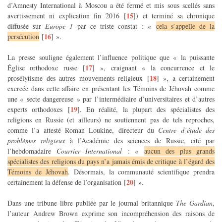
d’Amnesty International à Moscou a été fermé et mis sous scellés sans
15
avertissement ni explication fin 2016
[
]
) et terminé sa chronique
diffusée sur
Europe 1
par ce triste constat : «
cela s’appelle de la
16
persécution
[
]
».
La presse souligne également l’influence politique que « la puissante
17
Église orthodoxe russe
[
]
», craignant « la concurrence et le
18
prosélytisme des autres mouvements religieux
[
]
», a certainement
exercée dans cette affaire en présentant les Témoins de Jéhovah comme
une « secte dangereuse » par l’intermédiaire d’universitaires et d’autres
19
experts orthodoxes
[
]
. En réalité, la plupart des spécialistes des
religions en Russie (et ailleurs) ne soutiennent pas de tels reproches,
comme l’a attesté Roman Loukine, directeur du
Centre d’étude des
problèmes religieux
à l’Académie des sciences de Russie, cité par
l’hebdomadaire
Courrier International
: «
aucun des plus grands
spécialistes des religions du pays n’a jamais émis de critique à l’égard des
Témoins de Jéhovah
. Désormais, la communauté scientifique prendra
20
certainement la défense de l’organisation
[
]
».
Dans une tribune libre publiée par le journal britannique
The Gardian
,
l’auteur Andrew Brown exprime son incompréhension des raisons de