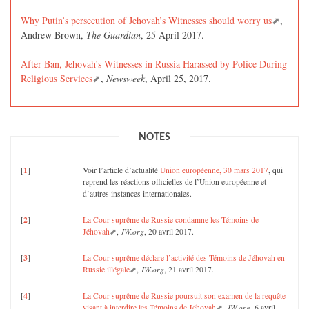
Why Putin’s persecution of Jehovah’s Witnesses should worry us
,
Andrew Brown,
The Guardian
, 25 April 2017.
After Ban, Jehovah’s Witnesses in Russia Harassed by Police During
Religious Services
,
Newsweek
, April 25, 2017.
NOTES
1
[
]
Voir l’article d’actualité
Union européenne, 30 mars 2017
, qui
reprend les réactions officielles de l’Union européenne et
d’autres instances internationales.
2
[
]
La Cour suprême de Russie condamne les Témoins de
Jéhovah
,
JW.org
, 20 avril 2017.
3
[
]
La Cour suprême déclare l’activité des Témoins de Jéhovah en
Russie illégale
,
JW.org
, 21 avril 2017.
4
[
]
La Cour suprême de Russie poursuit son examen de la requête
visant à interdire les Témoins de Jéhovah
,
JW.org
, 6 avril