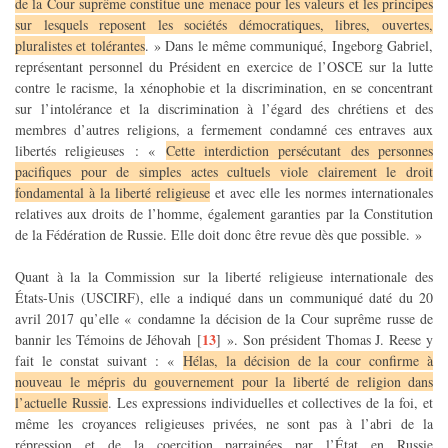
de la Cour suprême constitue une menace pour les valeurs et les principes
sur lesquels reposent les sociétés démocratiques, libres, ouvertes,
pluralistes et tolérantes
. » Dans le même communiqué, Ingeborg Gabriel,
représentant personnel du Président en exercice de l’OSCE sur la lutte
contre le racisme, la xénophobie et la discrimination, en se concentrant
sur l’intolérance et la discrimination à l’égard des chrétiens et des
membres d’autres religions, a fermement condamné ces entraves aux
libertés religieuses : «
Cette interdiction persécutant des personnes
pacifiques pour de simples actes cultuels viole clairement le droit
fondamental à la liberté religieuse
et avec elle les normes internationales
relatives aux droits de l’homme, également garanties par la Constitution
de la Fédération de Russie. Elle doit donc être revue dès que possible. »
Quant à la la Commission sur la liberté religieuse internationale des
États-Unis (USCIRF), elle a indiqué dans un communiqué daté du 20
avril 2017 qu’elle « condamne la décision de la Cour suprême russe de
13
bannir les Témoins de Jéhovah
[
]
». Son président Thomas J. Reese y
fait le constat suivant : «
Hélas, la décision de la cour confirme à
nouveau le mépris du gouvernement pour la liberté de religion dans
l’actuelle Russie
. Les expressions individuelles et collectives de la foi, et
même les croyances religieuses privées, ne sont pas à l’abri de la
répression et de la coercition parrainées par l’État en Russie