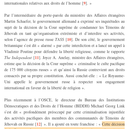
9
internationales relatives aux droits de l’homme
[
]
. »
Par l’intermédiaire du porte-parole du ministère des Affaires étrangères
Martin Schaefer, le gouvernement allemand a exprimé ses inquiétudes au
sujet de la décision de la Cour suprême de condamner les Témoins de
Jéhovah en tant qu’organisation extrémiste et d’interdire ses activités,
10
selon l’agence de presse russe
TASS
[
]
. De son côté, le gouvernement
britannique s’est dit « alarmé » par cette interdiction et a lancé un appel à
Vladimir Poutine pour défendre la liberté religieuse, comme le rapporte
11
The Independent
[
]
. Joyce A. Anelay, ministre des Affaires étrangères,
estime que la décision de la Cour suprême « criminalise le culte pacifique
de 175 000 citoyens russes » et qu’ainsi la Russie contrevient aux droits
consacrés par sa propre constitution. Aussi conclut-elle : « Le Royaume-
Uni appelle le gouvernement russe à respecter son engagement
international en faveur de la liberté de religion ».
Plus récemment à l’OSCE, le directeur du Bureau des Institutions
Démocratiques et des Droits de l’Homme (BIDDH) Michael Georg Link
s’est dit « profondément préoccupé par cette criminalisation injustifiée
des activités pacifiques des membres des communautés de Témoins de
12
Jéhovah en Russie
[
]
». Il a ajouté en toute franchise : «
Cette décision