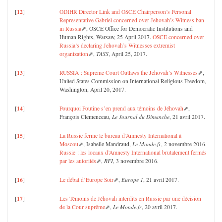
12
[
]
ODIHR Director Link and OSCE Chairperson’s Personal
Representative Gabriel concerned over Jehovah’s Witness ban
in Russia
, OSCE Office for Democratic Institutions and
Human Rights, Warsaw, 25 April 2017.
OSCE concerned over
Russia’s declaring Jehovah’s Witnesses extremist
organization
,
TASS
, April 25, 2017.
13
[
]
RUSSIA : Supreme Court Outlaws the Jehovah’s Witnesses
,
United States Commission on International Religious Freedom,
Washington, April 20, 2017.
14
[
]
Pourquoi Poutine s’en prend aux témoins de Jéhovah
,
François Clemenceau,
Le Journal du Dimanche
, 21 avril 2017.
15
[
]
La Russie ferme le bureau d’Amnesty International à
Moscou
, Isabelle Mandraud,
Le Monde.fr
, 2 novembre 2016.
Russie : les locaux d’Amnesty International brutalement fermés
par les autorités
,
RFI
, 3 novembre 2016.
16
[
]
Le débat d’Europe Soir
,
Europe 1
, 21 avril 2017.
17
[
]
Les Témoins de Jéhovah interdits en Russie par une décision
de la Cour suprême
,
Le Monde.fr
, 20 avril 2017.