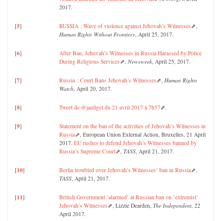
2017.
5
[
]
RUSSIA : Wave of violence against Jehovah’s Witnesses
,
Human Rights Without Frontiers
, April 25, 2017.
6
[
]
After Ban, Jehovah’s Witnesses in Russia Harassed by Police
During Religious Services
,
Newsweek
, April 25, 2017.
7
[
]
Russia : Court Bans Jehovah’s Witnesses
,
Human Rights
Watch
, April 20, 2017.
8
[
]
Tweet de @janfigel du 21 avril 2017 à 7h57
.
9
[
]
Statement on the ban of the activities of Jehovah’s Witnesses in
Russia
, European Union External Action, Bruxelles, 21 April
2017.
EU rushes to defend Jehovah’s Witnesses banned by
Russia’s Supreme Court
,
TASS
, April 21, 2017.
10
[
]
Berlin troubled over Jehovah’s Witnesses’ ban in Russia
,
TASS
, April 21, 2017.
11
[
]
British Government ’alarmed’ at Russian ban on ’extremist’
Jehovah’s Witnesses
, Lizzie Dearden,
The Independent
, 22
April 2017.