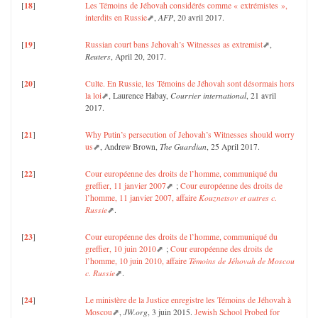
18
[
]
Les Témoins de Jéhovah considérés comme « extrémistes »,
interdits en Russie
,
AFP
, 20 avril 2017.
19
[
]
Russian court bans Jehovah’s Witnesses as extremist
,
Reuters
, April 20, 2017.
20
[
]
Culte. En Russie, les Témoins de Jéhovah sont désormais hors
la loi
, Laurence Habay,
Courrier international
, 21 avril
2017.
21
[
]
Why Putin’s persecution of Jehovah’s Witnesses should worry
us
, Andrew Brown,
The Guardian
, 25 April 2017.
22
[
]
Cour européenne des droits de l’homme, communiqué du
greffier, 11 janvier 2007
;
Cour européenne des droits de
l’homme, 11 janvier 2007, affaire
Kouznetsov et autres c.
Russie
.
23
[
]
Cour européenne des droits de l’homme, communiqué du
greffier, 10 juin 2010
;
Cour européenne des droits de
l’homme, 10 juin 2010, affaire
Témoins de Jéhovah de Moscou
c. Russie
.
24
[
]
Le ministère de la Justice enregistre les Témoins de Jéhovah à
Moscou
,
JW.org
, 3 juin 2015.
Jewish School Probed for