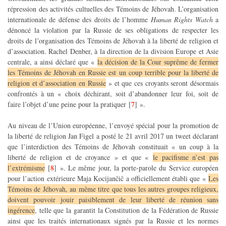
répression des activités cultuelles des Témoins de Jéhovah. L’organisation
internationale de défense des droits de l’homme
Human Rights Watch
a
dénoncé la violation par la Russie de ses obligations de respecter les
droits de l’organisation des Témoins de Jéhovah à la liberté de religion et
d’association. Rachel Denber, à la direction de la division Europe et Asie
centrale, a ainsi déclaré que «
la décision de la Cour suprême de fermer
les Témoins de Jéhovah en Russie est un coup terrible pour la liberté de
religion et d’association en Russie
» et que ces croyants seront désormais
confrontés à un « choix déchirant, soit d’abandonner leur foi, soit de
7
faire l’objet d’une peine pour la pratiquer
[
]
».
Au niveau de l’Union européenne, l’envoyé spécial pour la promotion de
la liberté de religion Jan Figel a posté le 21 avril 2017 un tweet déclarant
que l’interdiction des Témoins de Jéhovah constituait « un coup à la
liberté de religion et de croyance » et que «
le pacifisme n’est pas
8
l’extrémisme
[
]
». Le même jour, la porte-parole du Service européen
pour l’action extérieure Maja Kocijančič a officiellement établi que «
Les
Témoins de Jéhovah, au même titre que tous les autres groupes religieux,
doivent pouvoir jouir paisiblement de leur liberté de réunion sans
ingérence
, telle que la garantit la Constitution de la Fédération de Russie
ainsi que les traités internationaux signés par la Russie et les normes