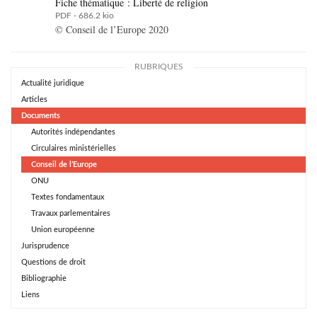
Fiche thématique : Liberté de religion
PDF
-
686.2 kio
© Conseil de l’Europe 2020
RUBRIQUES
Actualité juridique
Articles
Documents
Autorités indépendantes
Circulaires ministérielles
Conseil de l’Europe
ONU
Textes fondamentaux
Travaux parlementaires
Union européenne
Jurisprudence
Questions de droit
Bibliographie
Liens