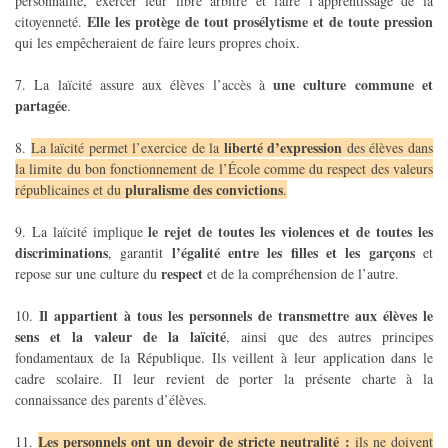
personnalité, exercer leur libre arbitre et faire l’apprentissage de la
Elle les protège de tout prosélytisme et de toute pression
citoyenneté.
qui les empêcheraient de faire leurs propres choix.
une culture commune et
7. La laïcité assure aux élèves l’accès à
partagée
.
liberté d’expression
8.
La laïcité permet l’exercice de la
des élèves dans
la limite du bon fonctionnement de l’École comme du respect des valeurs
pluralisme des convictions
républicaines et du
.
le rejet de toutes les violences et de toutes les
9. La laïcité implique
discriminations
l’égalité entre les filles et les garçons
, garantit
et
respect
repose sur une culture du
et de la compréhension de l’autre.
Il appartient à tous les personnels de transmettre aux élèves le
10.
sens et la valeur de la laïcité
, ainsi que des autres principes
fondamentaux de la République. Ils veillent à leur application dans le
cadre scolaire. Il leur revient de porter la présente charte à la
connaissance des parents d’élèves.
Les personnels ont un devoir de stricte neutralité :
11.
ils ne doivent