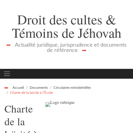
Droit des cultes &
Témoins de Jéhovah
Actualité juridique, jurisprudence et documents
de référence
Accueil
Documents
Circulaires ministérielles
Charte de la laïcité à l’École
Charte
de la