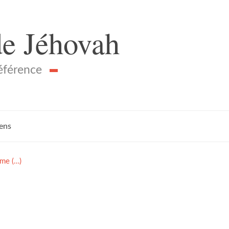
de Jéhovah
référence
iens
sme (…)