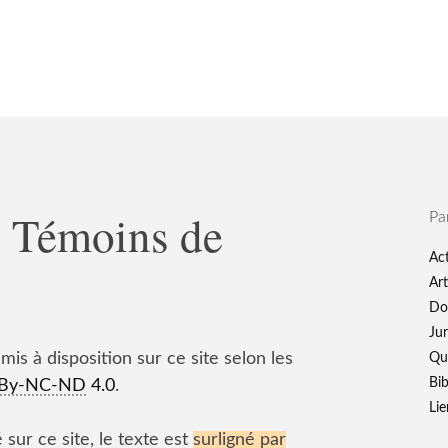
& Témoins de
Pa
Act
Art
Do
Ju
 mis à disposition sur ce site selon les
Qu
Bib
By-NC-ND
4.0
.
Lie
sur ce site, le texte est
surligné par