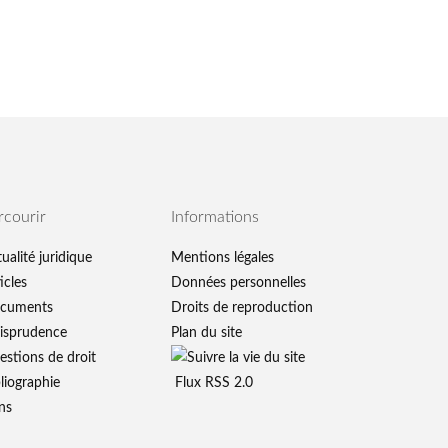
rcourir
Informations
ualité juridique
Mentions légales
icles
Données personnelles
cuments
Droits de reproduction
risprudence
Plan du site
estions de droit
liographie
Flux RSS 2.0
ns