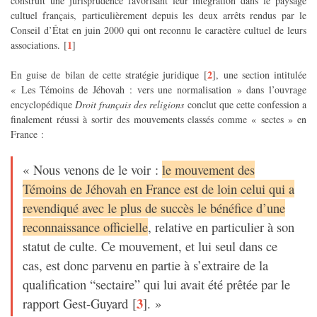
construit une jurisprudence favorisant leur intégration dans le paysage
cultuel français, particulièrement depuis les deux arrêts rendus par le
Conseil d’État en juin 2000 qui ont reconnu le caractère cultuel de leurs
1
associations.
[
]
2
En guise de bilan de cette stratégie juridique
[
]
, une section intitulée
« Les Témoins de Jéhovah : vers une normalisation » dans l’ouvrage
encyclopédique
Droit français des religions
conclut que cette confession a
finalement réussi à sortir des mouvements classés comme « sectes » en
France :
« Nous venons de le voir :
le mouvement des
Témoins de Jéhovah en France est de loin celui qui a
revendiqué avec le plus de succès le bénéfice d’une
reconnaissance officielle
, relative en particulier à son
statut de culte. Ce mouvement, et lui seul dans ce
cas, est donc parvenu en partie à s’extraire de la
qualification “sectaire” qui lui avait été prêtée par le
3
rapport Gest-Guyard
[
]
. »