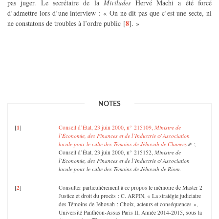
pas juger. Le secrétaire de la
Miviludes
Hervé Machi a été forcé
d’admettre lors d’une interview : « On ne dit pas que c’est une secte, ni
8
ne constatons de troubles à l’ordre public
[
]
. »
NOTES
1
[
]
Conseil d’État, 23 juin 2000, n° 215109,
Ministre de
l’Économie, des Finances et de l’Industrie c/ Association
locale pour le culte des Témoins de Jéhovah de Clamecy
;
Conseil d’État, 23 juin 2000, n° 215152,
Ministre de
l’Économie, des Finances et de l’Industrie c/ Association
locale pour le culte des Témoins de Jéhovah de Riom
.
2
[
]
Consulter particulièrement à ce propos le mémoire de Master 2
Justice et droit du procès : C. ARPIN, « La stratégie judiciaire
des Témoins de Jéhovah : Choix, acteurs et conséquences »,
Université Panthéon-Assas Paris II, Année 2014-2015, sous la
me