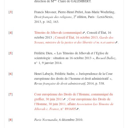
direction de M
Claire de GALEMBERT.
3
[
]
Francis Messner, Pierre-Henri Prélot, Jean-Marie Woehrling,
e
Droit français des religions
, 2
édition, Paris : LexisNexis,
2013, p. 162, 163.
4
[
]
Témoins de Jéhovah (communiqué)
, Conseil d’État, 16
octobre 2013 ;
Conseil d’État, 16 octobre 2013,
Garde des
Sceaux, ministre de la justice et des libertés c/ m. n.et autres
.
5
[
]
Frédéric Dieu, « Les Témoins de Jéhovah et l’Eglise de
scientologie : situation au 16 octobre 2013 »,
Recueil Dalloz
,
n° 1, 9 janvier 2014.
6
[
]
Henri Labayle, Frédéric Sudre, « Jurisprudence de la Cour
européenne des droits de l’homme et droit administratif »,
Revue française de droit administratif
, 2014, p. 538.
7
[
]
Cour européenne des Droits de l’Homme, communiqué du
greffier, 30 juin 2011
;
Cour européenne des Droits de
l’Homme, 30 juin 2011, affaire
Association Les Témoins de
Jéhovah c. France
, n° 8916/05
.
8
[
]
Paris Normandie
, 6 décembre 2010.