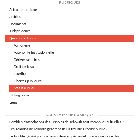
RUBRIQUES
Actualité juridique
Articles
Documents
Jurisprudence
Questions de droit
Aumônerie
Autonomie institutionnelle
Dérives sectaires
Droit de la santé
Fiscalité
Libertés publiques
Statut cultuel
Bibliographie
Liens
DANS LA MÊME RUBRIQUE
Combien d’associations des Témoins de Jéhovah sont reconnues cultuelles ?
Les Témoins de Jéhovah génèrent-ils un trouble à l’ordre public ?
Le trouble généré par une association empêche-t-il la reconnaissance des