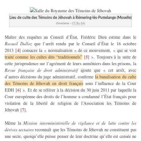
Lieu de culte des Témoins de Jéhovah à Rémering-lès-Puttelange (Moselle)
(Aimelaime –
CC By-SA
)
Maître des requêtes au Conseil d’État, Frédéric Dieu estime dans le
Recueil Dalloz
que l’arrêt rendu par le Conseil d’État le 16 octobre
4
2013
[
]
consacre la « normalisation » de ce mouvement, « qui se voit
5
traité comme les cultes dits “traditionnels”
[
]
». Toujours à la suite de
cette jurisprudence sur l’agrément de leurs aumôniers dans les prisons, la
Revue française de droit administratif
ajoute que « cet arrêt, avec
d’autres décisions du juge administratif, confirme
la banalisation du culte
des Témoins de Jéhovah en droit français
sous l’influence de la Cour
6
EDH
[
]
». Et de se référer à la décision du 30 juin 2011 par laquelle la
Cour européenne des droits de l’homme a condamné l’État français pour
violation de la liberté de religion de l’Association les Témoins de
7
Jéhovah
[
]
.
Même la
Mission interministérielle de vigilance et de lutte contre les
dérives sectaires
reconnaît que les Témoins de Jéhovah ne constituent pas
une secte, quoiqu’elle puisse penser de leur doctrine qu’elle est censée ne