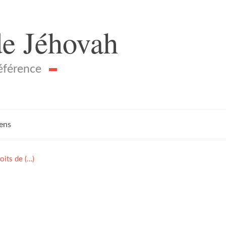
de Jéhovah
référence
iens
oits de (…)