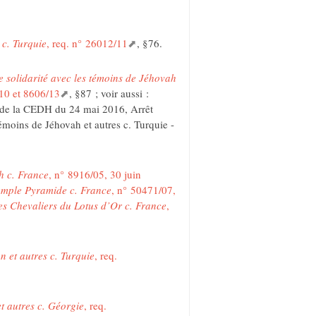
c. Turquie
, req. n° 26012/11
, §76.
e solidarité avec les témoins de Jéhovah
/10 et 8606/13
, §87 ; voir aussi :
 de la CEDH du 24 mai 2016, Arrêt
Témoins de Jéhovah et autres c. Turquie -
h c. France
, n° 8916/05, 30 juin
Temple Pyramide c. France
, n° 50471/07,
es Chevaliers du Lotus d’Or c. France
,
n et autres c. Turquie
, req.
t autres c. Géorgie
, req.