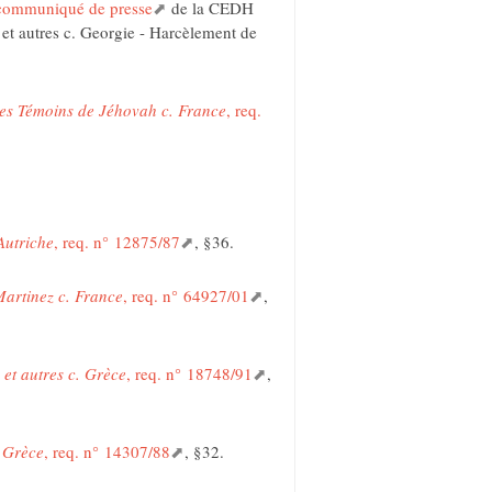
communiqué de presse
de la CEDH
et autres c. Georgie - Harcèlement de
Les Témoins de Jéhovah c. France
, req.
Autriche
, req. n° 12875/87
, §36.
artinez c. France
, req. n° 64927/01
,
et autres c. Grèce
, req. n° 18748/91
,
. Grèce
, req. n° 14307/88
, §32.