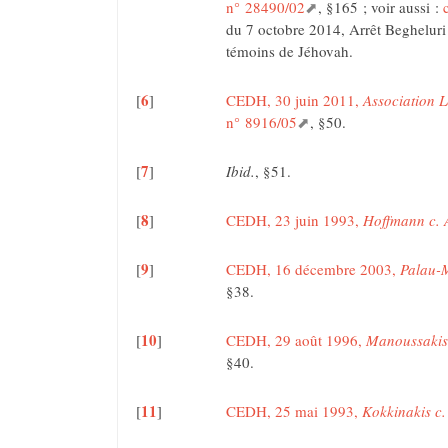
n° 28490/02
, §165 ; voir aussi :
du 7 octobre 2014, Arrêt Begheluri 
témoins de Jéhovah.
6
[
]
CEDH, 30 juin 2011,
Association 
n° 8916/05
, §50.
7
[
]
Ibid.
, §51.
8
[
]
CEDH, 23 juin 1993,
Hoffmann c. 
9
[
]
CEDH, 16 décembre 2003,
Palau-M
§38.
10
[
]
CEDH, 29 août 1996,
Manoussakis 
§40.
11
[
]
CEDH, 25 mai 1993,
Kokkinakis c