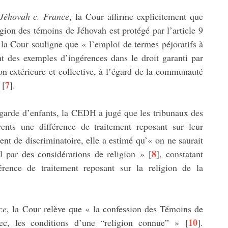
 Jéhovah c. France
, la Cour affirme explicitement que
ligion des témoins de Jéhovah est protégé par l’article 9
la Cour souligne que « l’emploi de termes péjoratifs à
t des exemples d’ingérences dans le droit garanti par
on extérieure et collective, à l’égard de la communauté
7
[
]
.
la garde d’enfants, la CEDH a jugé que les tribunaux des
ents une différence de traitement reposant sur leur
ent de discriminatoire, elle a estimé qu’« on ne saurait
8
el par des considérations de religion »
[
]
, constatant
férence de traitement reposant sur la religion de la
ce
, la Cour relève que « la confession des Témoins de
10
rec, les conditions d’une “religion connue” »
[
]
.