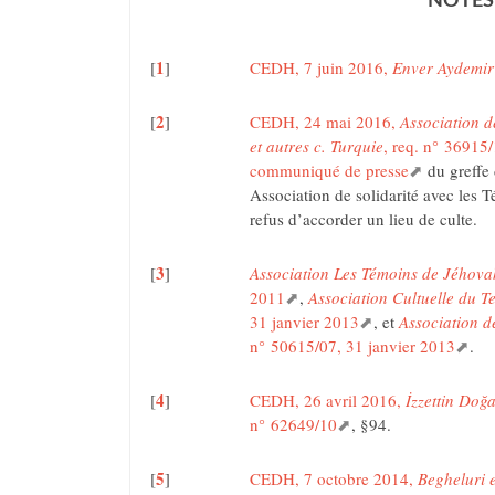
NOTES
1
[
]
CEDH, 7 juin 2016,
Enver Aydemir 
2
[
]
CEDH, 24 mai 2016,
Association d
et autres c. Turquie
, req. n° 36915
communiqué de presse
du greffe
Association de solidarité avec les 
refus d’accorder un lieu de culte.
3
[
]
Association Les Témoins de Jéhova
2011
,
Association Cultuelle du 
31 janvier 2013
, et
Association d
n° 50615/07, 31 janvier 2013
.
4
[
]
CEDH, 26 avril 2016,
İzzettin Doğa
n° 62649/10
, §94.
5
[
]
CEDH, 7 octobre 2014,
Begheluri e