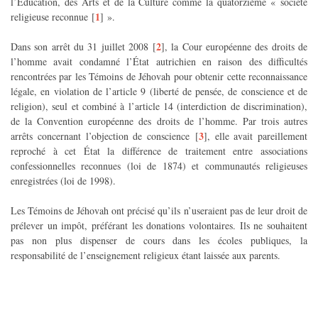
l’Éducation, des Arts et de la Culture comme la quatorzième « société
1
religieuse reconnue
[
]
».
2
Dans son arrêt du 31 juillet 2008
[
]
, la Cour européenne des droits de
l’homme avait condamné l’État autrichien en raison des difficultés
rencontrées par les Témoins de Jéhovah pour obtenir cette reconnaissance
légale, en violation de l’article 9 (liberté de pensée, de conscience et de
religion), seul et combiné à l’article 14 (interdiction de discrimination),
de la Convention européenne des droits de l’homme. Par trois autres
3
arrêts concernant l’objection de conscience
[
]
, elle avait pareillement
reproché à cet État la différence de traitement entre associations
confessionnelles reconnues (loi de 1874) et communautés religieuses
enregistrées (loi de 1998).
Les Témoins de Jéhovah ont précisé qu’ils n’useraient pas de leur droit de
prélever un impôt, préférant les donations volontaires. Ils ne souhaitent
pas non plus dispenser de cours dans les écoles publiques, la
responsabilité de l’enseignement religieux étant laissée aux parents.