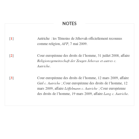
NOTES
1
[
]
Autriche : les Témoins de Jéhovah officiellement reconnus
comme religion,
AFP
, 7 mai 2009.
2
[
]
Cour européenne des droits de l’homme, 31 juillet 2008, affaire
Religionsgemeinschaft der Zeugen Jehovas et autres c.
Autriche
.
3
[
]
Cour européenne des droits de l’homme, 12 mars 2009, affaire
Gütl c. Autriche
; Cour européenne des droits de l’homme, 12
mars 2009, affaire
Löffelmann c. Autriche
; Cour européenne
des droits de l’homme, 19 mars 2009, affaire
Lang c. Autriche
.