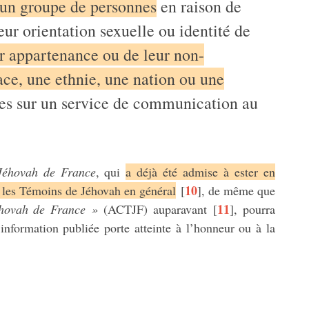
’un groupe de personnes
en raison de
eur orientation sexuelle ou identité de
r appartenance ou de leur non-
ce, une ethnie, une nation ou une
ées sur un service de communication au
Jéhovah de France
, qui
a déjà été admise à ester en
10
t les Témoins de Jéhovah en général
[
]
, de même que
11
éhovah de France »
(ACTJF) auparavant
[
]
, pourra
information publiée porte atteinte à l’honneur ou à la