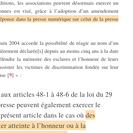
ditions, les associations peuvent désormais exercer un
onnes est visé, grâce à l’adoption d’un amendement
réponse dans la presse numérique sur celui de la presse
juin 2004 accorde la possibilité de réagir au nom d’un
ièrement déclarée[s] depuis au moins cinq ans à la date
 défendre la mémoire des esclaves et l’honneur de leurs
ssister les victimes de discrimination fondée sur leur
9
use
[
]
» :
aux articles 48-1 à 48-6 de la loi du 29
a presse peuvent également exercer le
 présent article dans le cas où
des
er atteinte à l’honneur ou à la