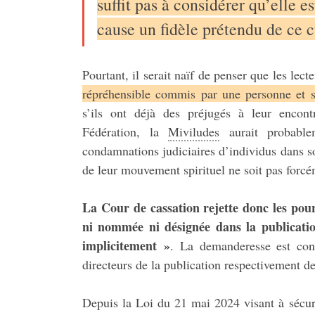
suffit pas à considérer qu’elle e
cause un fidèle prétendu de ce c
Pourtant, il serait naïf de penser que les lect
répréhensible commis par une personne et s
s’ils ont déjà des préjugés à leur encontr
Fédération, la
Miviludes
aurait probable
condamnations judiciaires d’individus dans s
de leur mouvement spirituel ne soit pas for
La Cour de cassation rejette donc les pou
ni nommée ni désignée dans la publication
implicitement »
. La demanderesse est co
directeurs de la publication respectivement d
Depuis la Loi du 21 mai 2024 visant à sécuri