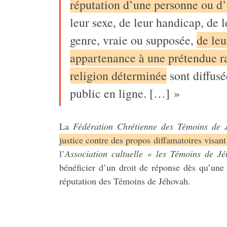
réputation d’une personne ou d
leur sexe, de leur handicap, de l
genre, vraie ou supposée,
de leu
appartenance à une prétendue ra
religion déterminée
sont diffus
public en ligne. […] »
La
Fédération Chrétienne des Témoins de 
justice contre des propos diffamatoires visan
l’
Association cultuelle « les Témoins de J
bénéficier d’un droit de réponse dès qu’une 
réputation des Témoins de Jéhovah.