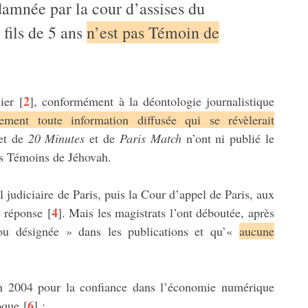
damnée par la cour d’assises du
 fils de 5 ans
n’est pas Témoin de
2
ier
[
]
, conformément à la déontologie journalistique
idement toute information diffusée qui se révèlerait
net de
20 Minutes
et de
Paris Match
n’ont ni publié le
 les Témoins de Jéhovah.
l judiciaire de Paris, puis la Cour d’appel de Paris, aux
4
e réponse
[
]
. Mais les magistrats l’ont déboutée, après
ou désignée » dans les publications et qu’«
aucune
uin 2004 pour la confiance dans l’économie numérique
6
oque
[
]
: