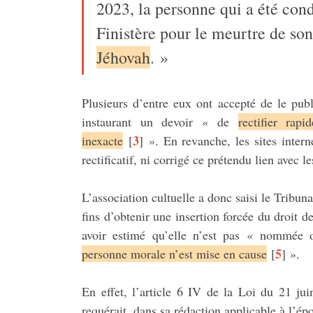
2023, la personne qui a été con
Finistère pour le meurtre de son
Jéhovah
. »
Plusieurs d’entre eux ont accepté de le publ
instaurant un devoir « de
rectifier rap
3
inexacte
[
]
». En revanche, les sites inter
rectificatif, ni corrigé ce prétendu lien avec
L’association cultuelle a donc saisi le Tribuna
fins d’obtenir une insertion forcée du droit d
avoir estimé qu’elle n’est pas « nommée 
5
personne morale n’est mise en cause
[
]
».
En effet, l’article 6 IV de la Loi du 21 j
requérait, dans sa rédaction applicable à l’ép