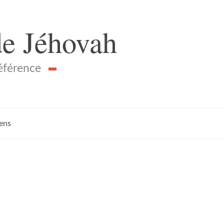
de Jéhovah
référence
iens