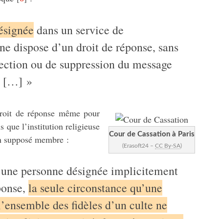
ésignée
dans un service de
e dispose d’un droit de réponse, sans
ection ou de suppression du message
. […] »
droit de réponse même pour
 que l’institution religieuse
Cour de Cassation à Paris
un supposé membre :
(Erasoft24 –
CC By-SA
)
e, une personne désignée implicitement
ponse,
la seule circonstance qu’une
l’ensemble des fidèles d’un culte ne