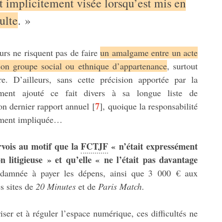
st implicitement visée lorsqu’est mis en
ulte
. »
eurs ne risquent pas de faire
un amalgame entre un acte
on groupe social ou ethnique d’appartenance
, surtout
e. D’ailleurs, sans cette précision apportée par la
ment ajouté ce fait divers à sa longue liste de
7
on dernier rapport annuel
[
]
, quoique la responsabilité
cément impliquée…
rvois au motif que la
FCTJF
« n’était expressément
 litigieuse » et qu’elle « ne l’était pas davantage
ndamnée à payer les dépens, ainsi que 3 000 € aux
es sites de
20 Minutes
et de
Paris Match
.
ser et à réguler l’espace numérique, ces difficultés ne