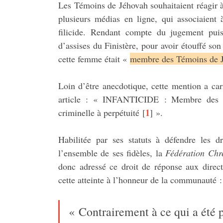
Les Témoins de Jéhovah souhaitaient réagir à
plusieurs médias en ligne, qui associaient 
filicide. Rendant compte du jugement pu
d’assises du Finistère, pour avoir étouffé son
cette femme était «
membre des Témoins de Jé
Loin d’être anecdotique, cette mention a ca
article : « INFANTICIDE : Membre des Té
1
criminelle à perpétuité
[
]
».
Habilitée par ses statuts à défendre les dr
l’ensemble de ses fidèles, la
Fédération Chr
donc adressé ce droit de réponse aux direct
cette atteinte à l’honneur de la communauté :
« Contrairement à ce qui a été p